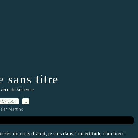
e sans titre
vécu de Sépienne
7.09.2014
…
Par Martine
ssée du mois d’août, je suis dans l’incertitude d'un bien !