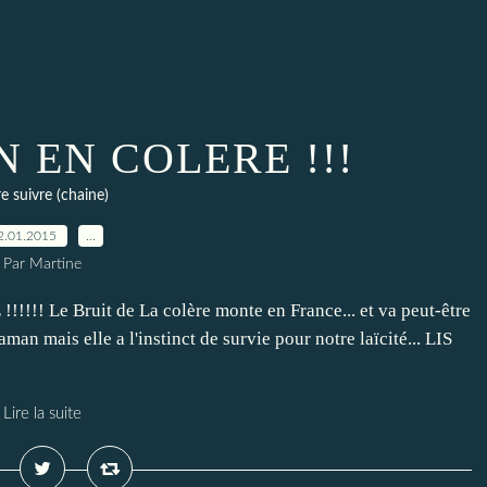
 EN COLERE !!!
re suivre (chaine)
2.01.2015
…
Par Martine
!! Le Bruit de La colère monte en France... et va peut-être
maman mais elle a l'instinct de survie pour notre laïcité... LIS
Lire la suite